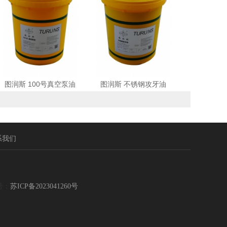
图润斯 100号真空泵油
图润斯 不锈钢攻牙油
系我们
号：
苏ICP备2023041260号