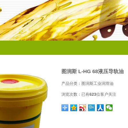
图润斯 L-HG 68液压导轨油
产品分类：
图润斯工业润滑油
浏览次数：
已有
623
位客户关注