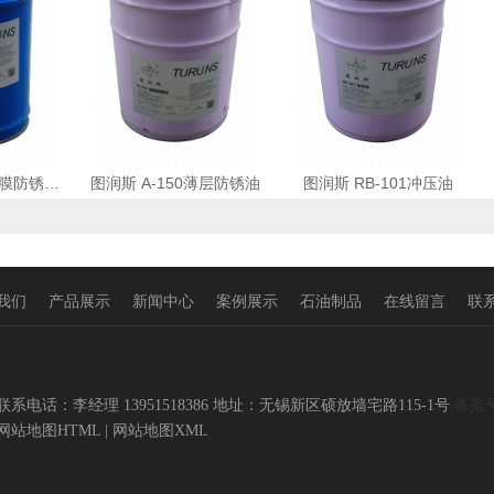
图润斯 RB-600硬膜防锈油(金黄色)
图润斯 A-150薄层防锈油
图润斯 RB-101冲压油
我们
产品展示
新闻中心
案例展示
石油制品
在线留言
联
联系电话：李经理 13951518386 地址：无锡新区硕放墙宅路115-1号
备案
网站地图HTML
|
网站地图XML