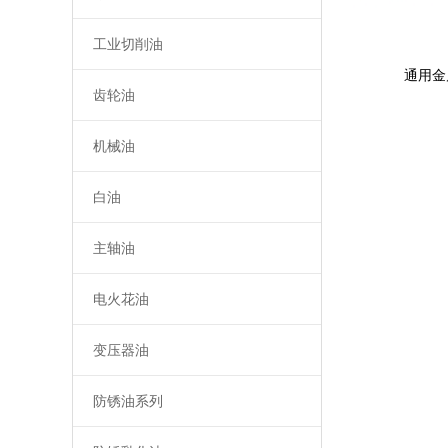
工业切削油
通用金
齿轮油
机械油
白油
主轴油
电火花油
变压器油
防锈油系列