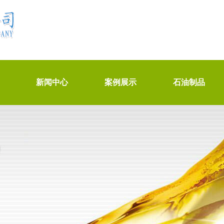
新闻中心
案例展示
石油制品